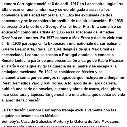
Leonora Carrington nació el 6 de abril, 1917 en Lancashire, Inglaterra.
Ella creció en una familia rica y se vio obligada a asistir a los
conventos a una edad temprana. En 1926 fue expulsada de dos
conventos y se le considero imposible de recibir educación. En 1935
se presentó a la corte de George V en el hotel Ritz. Ella comenzó su
educación como una artista en 1936 en la academia del Amedee
Ozenfant en Londres. En 1937 conoce a Max Ernst y decide vivir con
él. En 1938 participa en la Exposición internationale du surrealisme,
Galerie Beaux Arts, París. En 1941 después de que Max Ernst es
encarcelado, Leonora se escapa a Portugal donde ella conoce a
Renato Leduc, a partir de una presentación a cargo de Pablo Picasso
en París y consigue evitar la guardia de su padre y se escapa a la
embajada mexicana. En 1942 se establece en México y se
encuentra con algunos amigos refugiados que incluyeron a Benjamin
Peret, Remedios Varo y Kati Horna. A lo largo de su larga carrera,
publicó una serie de novelas, cuentos y obras de teatro, cine, pintó,
hizo escultura y tapices. En general era una artista que dedicó su vida
al amor de la creación.
La Fundación Leonora Carrington trabaja exclusivamente con las
siguientes instancias en México:
Sotheby's, Casa de Subastas Morton y la Galeria de Arte Mexicano.